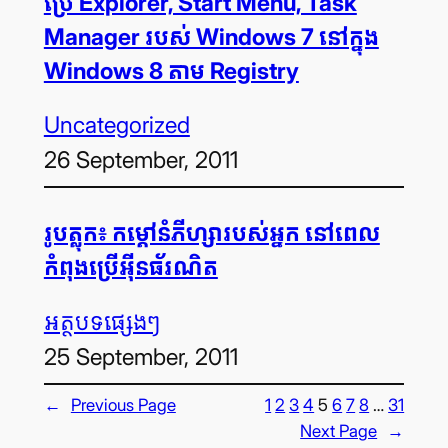
ប្រើ Explorer, Start Menu, Task
Manager របស់ Windows 7 នៅ​ក្នុង
Windows 8 តាម Registry
Uncategorized
26 September, 2011
រូប​ត្លុក៖ កម្ដៅ​នំ​ភីហ្សា​របស់​អ្នក នៅ​ពេល​
កំពុង​ប្រើ​អ៊ីនធ័រណិត
អត្ថបទ​ផ្សេងៗ
25 September, 2011
←
Previous Page
1
2
3
4
5
6
7
8
…
31
Next Page
→