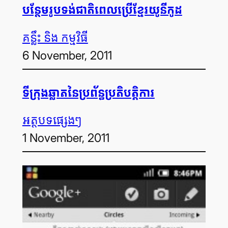
បន្ថែម​រូបទង់ជាតិ​ពេលប្រើខ្មែរយូនីកូដ
គន្លឹះ និង កម្មវិធី
6 November, 2011
ទីក្រុងឆ្លាតនៃប្រព័ន្ធប្រតិបត្តិការ
អត្ថបទ​ផ្សេងៗ
1 November, 2011