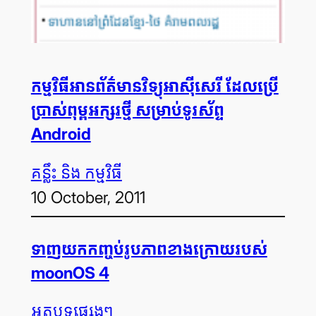
កម្មវិធី​អាន​ព័ត៌មាន​វិទ្យុ​អាស៊ី​សេរី ដែល​ប្រើ​
ប្រាស់​ពុម្ព​អក្សរ​ថ្មី សម្រាប់​ទូរស័ព្ទ
Android
គន្លឹះ និង កម្មវិធី
10 October, 2011
ទាញ​យក​កញ្ចប់​រូបភាព​ខាងក្រោយរបស់
moonOS 4
អត្ថបទ​ផ្សេងៗ