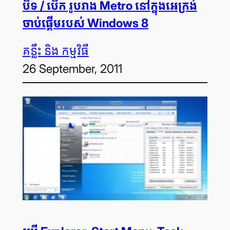
បិទ / បើក រូបរាង Metro នៅ​ក្នុង​អេក្រង់​
ចាប់​ផ្ដើមរបស់ Windows 8
គន្លឹះ និង កម្មវិធី
26 September, 2011