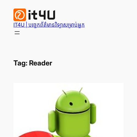
Skip
to
content
IT4U | បច្ចេក​ព័ត៌មានវិទ្យា​សម្រាប់​អ្នក
Tag:
Reader