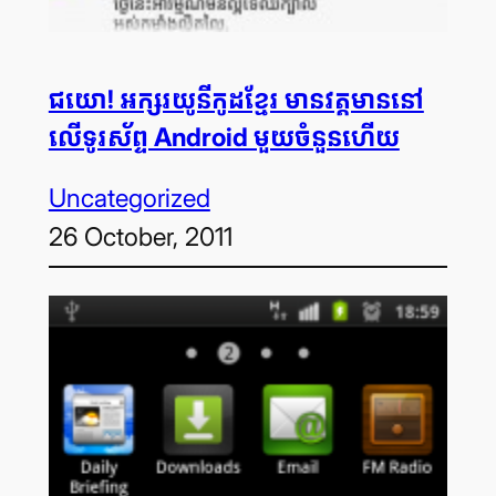
ជយោ! អក្សរ​យូនីកូដ​ខ្មែរ មាន​វត្តមាន​នៅ​
លើ​ទូរស័ព្ទ Android មួយ​ចំនួន​ហើយ
Uncategorized
26 October, 2011