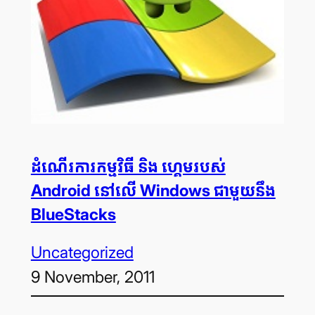
ដំណើរ​ការ​កម្មវិធី និង ហ្គេម​របស់
Android នៅ​លើ Windows ជាមួយ​នឹង
BlueStacks
Uncategorized
9 November, 2011