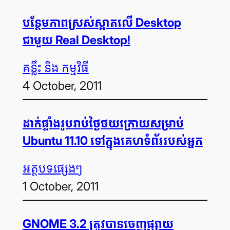
បន្ថែម​ភាព​ស្រស់​ស្អាត​លើ Desktop
ជាមួយ Real Desktop!
គន្លឹះ និង កម្មវិធី
4 October, 2011
ដាក់​ផ្ទាំង​រូប​រាប់​ថ្ងៃ​ថយ​ក្រោយ​សម្រាប់
Ubuntu 11.10 ទៅ​ក្នុង​គេហទំព័រ​របស់​អ្នក
អត្ថបទ​ផ្សេងៗ
1 October, 2011
GNOME 3.2 ត្រូវ​បាន​ចេញ​ផ្សាយ