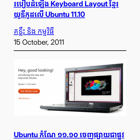
របៀបដំឡើង Keyboard Layout ខ្មែរ
យូនីកូដលើ Ubuntu 11.10
គន្លឹះ និង កម្មវិធី
15 October, 2011
Ubuntu កំណែ ១១.១០ ចេញ​ផ្សាយ​ជា​ផ្លូវ​