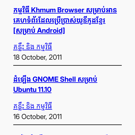
កម្មវិធី Khmum Browser សម្រាប់​អាន​
គេហទំព័រ​ដែល​ប្រើ​ប្រាស់​យូនីកូដ​ខ្មែរ
[សម្រាប់ Android]
គន្លឹះ និង កម្មវិធី
18 October, 2011
ដំឡើង GNOME Shell សម្រាប់
Ubuntu 11.10
គន្លឹះ និង កម្មវិធី
16 October, 2011