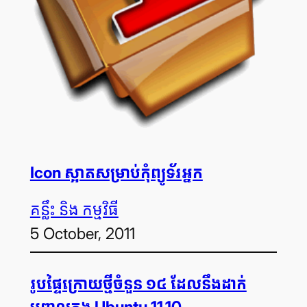
Icon ស្អាត​សម្រាប់កុំព្យូទ័រអ្នក
គន្លឹះ និង កម្មវិធី
5 October, 2011
រូប​ផ្ទៃ​ក្រោយ​ថ្មី​ចំនួន ១៤ ដែល​នឹង​ដាក់​
បញ្ចូល​ក្នុង Ubuntu 11.10