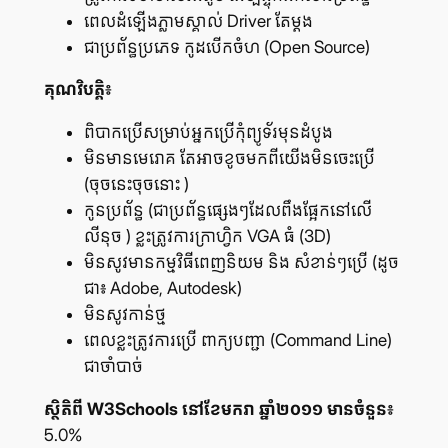
ពេល​ដំឡើង​ភ្លាម​ស្គាល់ Driver តែ​ម្ដង
ជា​ប្រព័ន្ធ​ប្រភេទ កូដ​បើក​ចំហ (Open Source)
គុណ​វិបត្តិ៖
ពិបាក​ប្រើ​សម្រាប់​អ្នក​ប្រើ​កុំព្យូទ័រ​មុន​ដំបូង
មិន​មាន​មេរោគ តែ​អាច​ខូច​មក​ពី​យើង​មិន​ចេះ​ប្រើ
(ចុច​នេះ​ចុច​នោះ )
កូន​ប្រព័ន្ធ (ជា​ប្រព័ន្ធ​ផ្សេងៗ​ដែល​ពឹង​ផ្អែក​នៅ​លើ
លីនុច ) ខ្លះ​ត្រូវ​ការ​ក្រាហ្វិក VGA ធំ (3D)
មិន​សូវ​មាន​កម្មវិធី​ពេញ​និយម និង សំខាន់ៗ​ប្រើ (ដូច​
ជា៖ Adobe, Autodesk)
មិន​សូវ​កាន់​ថ្ម
ពេល​ខ្លះ​ត្រូវ​ការ​ប្រើ ពាក្យ​បញ្ជា (Command Line)
ជា​ចាំ​បាច់
ស្ថិតិ​ពី
W3Schools
នៅ​ខែ​មករា ឆ្នាំ​២០១១ មាន​ចំនួន៖
5.0%