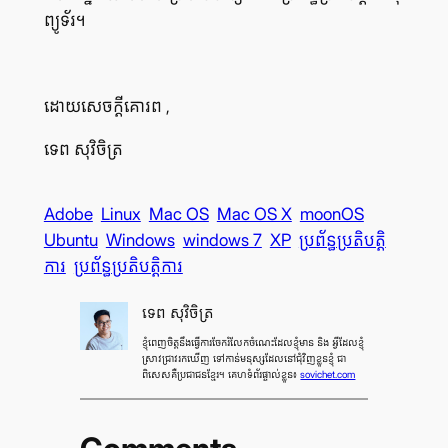
ព្យូទ័រ។
ដោយ​សេចក្ដី​គោរព ,
ទេព សុវិចិត្រ
Adobe
Linux
Mac OS
Mac OS X
moonOS
Ubuntu
Windows
windows 7
XP
ប្រព័ន្ធ​ប្រតិបត្តិ
ការ
ប្រព័ន្ធ​ប្រតិបត្តិការ
ទេព សុវិចិត្រ
ខ្ញុំ​ពេញ​ចិត្ត​នឹង​ធ្វើ​ការ​ចែក​រំលែក​ចំណេះ​ដែល​ខ្ញុំ​មាន និង អ្វី​ដែល​ខ្ញុំ​
ស្រាវ​ជ្រាវ​រក​ឃើញ ទៅ​កាន់​មនុស្ស​ដែល​នៅ​ជុំ​វិញ​ខ្លួន​ខ្ញុំ ជា​
ពិសេស​គឺ​ប្រជាជន​ខ្មែរ។ គេហទំព័រផ្ទាល់ខ្លួន៖
sovichet.com