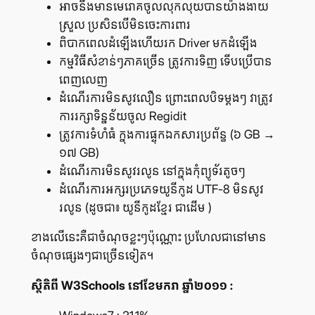
អាច​នឹង​មាន​មេរោគ​ចូល​លុក​លុយ​បាន​យ៉ាង​ងាយ​
ស្រួល ប្រសិន​បើ​មិន​ចេះ​ការពារ
ពិបាក​ពេល​ដំឡើង​ហើយ​រក Driver មក​ដំឡើង
កម្មវិធី​សំខាន់ៗ​ភាគ​ច្រើន ត្រូវ​ការ​ទិញ ទើប​ប្រើ​បាន​
ពេញ​លេញ
ដំណើរ​ការ​មិន​សូវ​លឿន ព្រោះ​ពេល​បិទ​ម្ដងៗ វា​ត្រូវ​
ការ​រក្សា​ទិន្នន័យ​ចូល Regidit
ត្រូវ​ការ​ទំហំ​ធំ ក្នុង​ការ​ផ្ទុក​ឯកសារ​ប្រព័ន្ធ (៦ GB
→
១៧ GB)
ដំណើរ​ការ​មិន​សូវ​រលូន នៅ​ក្នុង​កុំព្យូទ័រ​តូចៗ
ដំណើរ​ការ​អក្សរ​ប្រភេទ​យូនីកូដ UTF-8 មិន​សូវ​
រលូន (ដូច​ជា៖ យូនីកូដ​ខ្មែរ ជា​ដើម )
ខាង​លើ​នេះ​គឺ​ជា​ចំណុច​ខ្លះៗ​ប៉ុណ្ណោះ ប្រហែល​ជា​នៅ​មាន​
ចំណុច​ផ្សេងៗ​ជា​ច្រើន​ទៀត។
ស្ថិតិ​ពី
W3Schools
នៅ​ខែ​មករា ឆ្នាំ​២០១១
: