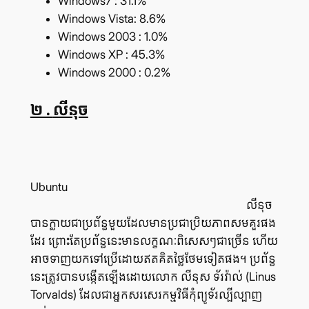
Windows7 : 31.1%
Windows Vista: 8.6%
Windows 2003 : 1.0%
Windows XP : 45.3%
Windows 2000 : 0.2%
២ .
លីនុច
Ubuntu
លីនុច
បាន​ក្លាយ​ជា​ប្រព័ន្ធ​មួយ​ដែល​មាន​ប្រជាប្រិយ​ភាព​សម​គួរ​ផង​
ដែរ ព្រោះ​តែ​ប្រព័ន្ធ​នេះ​មាន​លក្ខណៈ​ពិសេសៗ​ជា​ច្រើន ហើយ​
អាច​ទាញ​យក​ទៅ​ប្រើ​ដោយ​ឥត​គិត​ថ្លៃ​ថែម​ទៀត​ផង។ ប្រព័ន្ធ​
នេះ​ត្រូវ​បាន​បង្កើត​ឡើង​ដោយ​លោក លីនុស ទ័រវ៉ាល់ (Linus
Torvalds) ដែល​ជា​អ្នក​សរសេរ​កម្មវិធី​កុំព្យូទ័រ​ល្បីល្បាញ​