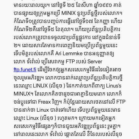
មាន​រយៈពេល​យូរ។ នៅ​ថ្ងៃ​ទី ២៥ ខែ​សីហា ឆ្នាំ​១៩៩១ គាត់​
បាន​ផ្សាយ​ឲ្យ​ក្រុម​អ្នក​ប្រើ MINIX នូវ​ប្រព័ន្ធ​ថ្មី​របស់​លោក។
កំណែ​ទី​១​ត្រូវ​បាន​បញ្ចប់​ការ​ធ្វើ​នៅ​ថ្ងៃ​ទី​១៧ ខែ​កញ្ញា ហើយ​
កំណែ​ទី​២​គឺ​នៅ​ថ្ងៃ​ទី​៥ ខែ​តុលា។ ហើយ​ប្រព័ន្ធ​ប្រតិបត្តិការ​
របស់​លោក​ត្រូវ​បាន​ទទួល​ជា​ប្រព័ន្ធ​ផ្លូវ​ការ នៅ​ក្នុង​ជំនាន់​ទី​
២។ ដោយ​សារ​តែ​មាន​ការ​ពេញ​និយម​ប្រើ​ប្រព័ន្ធ​មួយ​នេះ
ទើប​មិត្ត​របស់​លោក​គឺ Ari Lemmke បាន​អនុញ្ញាត​ឲ្យ​
លោក ទ័រវ៉ាល់ ប្រើ​សេវាកម្ម FTP របស់ Server
ftp.funet.fi
ដើម្បី​ចែក​ឲ្យ​អ្នក​សរសេរ​កម្មវិធី​ដទៃ​ទៀត​អាច​
ចូល​រួម​អភិវឌ្ឍ។ លោក​បាន​ដាក់​ឈ្មោះ​ប្រព័ន្ធ​ប្រតិបត្តិការ​ថ្មី​
នេះ​ឈ្មោះ LINUX (លីនុច ) ដែក​កាត់​យក​ពី​ពាក្យ Linus’s
MINUX។ តែ​លោក​គិត​ថា​ដូច​ជា​អាត្មា​និយម​ពេក លោក​ក៏​
ចង់​ប្ដូរ​ទៅ​ជា Freax វិញ។ ក៏​ប៉ុន្តែ​ដោយ​សារ​ថត​នៅ​លើ FTP
បាន​ដាក់​ថា Linux បាត់​ទៅ​ហើយ ទើប​ប្រព័ន្ធ​មួយ​នេះ​មាន​
ឈ្មោះ Linux (លីនុច ) រហូត​មក។ ក្រោយ​មក​ទៀត​អ្នក​
សរសេរ​កម្មវិធី​ផ្សេងៗ​ក៏​បាន​ជួយ​អភិវឌ្ឍ​ប្រព័ន្ធ​នេះ​ រួម​គ្នា។
នៅ​ពេល​នេះ​លោក ទ័រវ៉ាល់ ផ្ដោត​តែ​លើ ខឺនែល​របស់​លីនុច