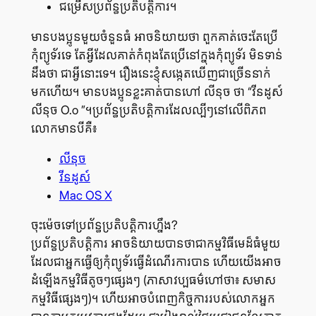
ជម្រើស​ប្រព័ន្ធ​ប្រតិបត្តិការ។
មាន​បង​ប្អូន​មួយ​ចំនួន​ធំ អាច​និយាយ​ថា ពួកគាត់​ចេះ​តែ​ប្រើ​
កុំព្យូទ័រ​ទេ តែ​អ្វី​ដែល​គាត់​កំពុង​តែ​ប្រើ​នៅ​ក្នុង​កុំព្យូទ័រ មិន​ទាន់​
ដឹង​ថា ជា​អ្វី​នោះ​ទេ។ រឿង​នេះ​ខ្ញុំ​សង្កេត​ឃើញ​ជា​ច្រើន​នាក់​
មក​ហើយ។ មាន​បង​ប្អូន​ខ្លះ​គាត់​បាន​ហៅ លីនុច ថា “វីនដូស៍​
លីនុច O.o ”។ប្រព័ន្ធ​ប្រតិបត្តិការ​ដែល​ល្បីៗ​នៅ​លើ​ពិភព​
លោក​មាន​បី​គឺ៖
លីនុច
វីនដូស៍
Mac OS X
ចុះ​ម៉េច​ទៅ​ប្រព័ន្ធ​ប្រតិបត្តិការ​ហ្នឹង?
ប្រព័ន្ធ​ប្រតិបត្តិការ អាច​និយាយ​បាន​ថា​ជា​កម្មវិធី​មេ​ដ៏​ធំ​មួយ
ដែល​ជា​អ្នក​ធ្វើ​ឲ្យ​កុំព្យូទ័រ​ធ្វើ​ដំណើរ​ការ​បាន ហើយ​យើង​អាច​
ដំឡើង​កម្មវិធី​តូចៗ​ផ្សេងៗ (ភាសា​វប្បធម៌​ហៅ​ថា៖ សមាស​
កម្មវិធី​ផ្សេងៗ)។ ហើយ​អាច​បំពេញ​កិច្ចការ​របស់​លោក​អ្នក​