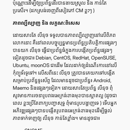
ប៉ុណ្ណោះ​ដើម្បី​ឲ្យ​ប្រព័ន្ធ​ដើរ​បាន​ងាយ​ស្រួល និង កាន់​តែ​
ប្រសើរ។ (ដក​ស្រង់​ចេញ​ពី​សៀវភៅ CM ខ្លះៗ )
ភាព​ល្បី​ល្បាញ និង លក្ខណៈ​ពិសេស
ដោយ​សារ​តែ លីនុច ទទួល​បាន​ភាព​ល្បីល្បាញ​នៅ​លើ​ពិភព​
លោក​នោះ គឺ​នៅ​ពេល​បច្ចុប្បន្ន​មាន​ប្រព័ន្ធ​ប្រតិបត្តិការ​ផ្សេងៗ​
បាន​យក លីនុច ធ្វើ​ជា​ប្រព័ន្ធ​ធំ​ក្នុង​ការ​បង្កើត​ប្រព័ន្ធ​ផ្សេងៗ​
ទៀត​ដូច​ជា៖ Debian, CentOS, RedHat, OpenSUSE,
Ubuntu, moonOS ជា​ដើម ដែល​ដាក់​ឲ្យ​ដំណើរការ​នៅ​លើ​
កុំព្យូទ័រ​ទូទៅ។ លើស​ពី​នេះ លីនុច ត្រូវ​បាន​គេ​យក​ទៅ​បង្កើត​
សម្រាប់​ប្រព័ន្ធ​ទូរស័ព្ទ ដែល​មាន​ដូច​ជា​ប្រព័ន្ធ៖ Android,
Maemo និង​ផ្សេងៗ​ទៀត។ ដោយ​សារ​តែ​ប្រព័ន្ធ លីនុច ពុំ​
សូវ​មាន​ការ​រចនា​រូប​រាង​អេក្រង់​ខាង​មុខ​បាន​ស្អាត​ល្អ (ដូច​ជា​
ពេល​ ខ្លះ​ប្រើ​តែ​ពាក្យ​បញ្ជា​សុទ្ធ ពុំ​មាន​រូប​បង្ហាញ​ទេ ) ទើប​អ្នក​
អភិវឌ្ឍ​ផ្សេងៗ​បាន​បង្កើត​រូបរាង​អេក្រង់​ខាង​មុខ​ដើម្បី​ផ្ដល់​
ភាព​ទាក់​ទាញ​ឲ្យ លីនុច កាន់​តែ​ខ្លាំង។ មាន​ដូច​ជា៖