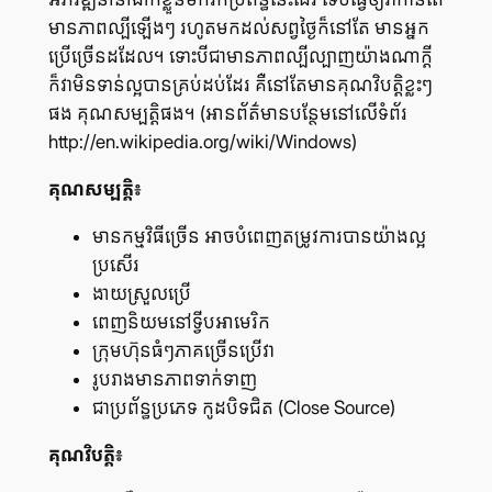
មាន​ភាព​ល្បី​ឡើងៗ រហូត​មក​ដល់​សព្វ​ថ្ងៃ​ក៏​នៅ​តែ មាន​អ្នក​
ប្រើ​ច្រើន​ដដែល។ ទោះ​បី​ជា​មាន​ភាព​ល្បី​ល្បាញ​យ៉ាង​ណា​ក្ដី
ក៏​វា​មិន​ទាន់​ល្អ​បាន​គ្រប់​ដប់​ដែរ គឺ​នៅ​តែ​មាន​គុណ​វិបត្តិ​ខ្លះៗ​
ផង គុណ​សម្បត្តិ​ផង។ (អាន​ព័ត៌មាន​បន្ថែម​នៅ​លើ​ទំព័រ
http://en.wikipedia.org/wiki/Windows)
គុណ​សម្បត្តិ៖
មាន​កម្មវិធី​ច្រើន អាច​បំពេញ​តម្រូវ​ការ​បាន​យ៉ាង​ល្អ​
ប្រសើរ
ងាយ​ស្រួល​ប្រើ
ពេញ​និយម​នៅ​ទ្វីប​អាមេរិក
ក្រុម​ហ៊ុន​ធំៗ​ភាគ​ច្រើន​ប្រើ​វា
រូបរាង​មាន​ភាព​ទាក់​ទាញ
ជា​ប្រព័ន្ធ​ប្រភេទ កូដ​បិទ​ជិត (Close Source)
គុណ​វិបត្តិ៖