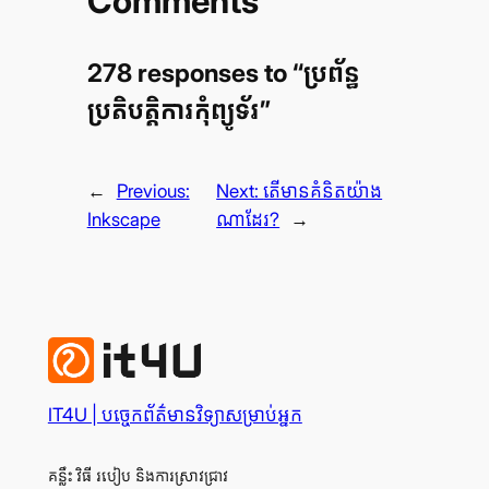
Comments
278 responses to “ប្រព័ន្ធ​
ប្រតិបត្តិការ​កុំព្យូទ័រ”
←
Previous:
Next:
តើ​មាន​គំនិត​យ៉ាង​
Inkscape
ណា​ដែរ?
→
IT4U | បច្ចេក​ព័ត៌មានវិទ្យា​សម្រាប់​អ្នក
គន្លឹះ វិធី របៀប និង​ការ​ស្រាវ​ជ្រាវ