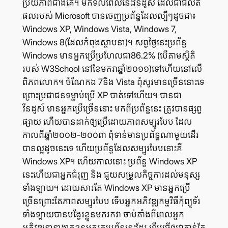
ប្រិយ​ភាព​ជាង​គេ។ មក​ទល់​ពេល​នេះ​វីនដូស៍ ដែល​ជា​ផលិត​
ផល​របស់ Microsoft បាន​ចេញ​ប្រព័ន្ធ​ដែល​ល្បីៗ​ដូច​ជា៖
Windows XP, Windows Vista, Windows 7,
Windows 8(ដែល​កំពុង​ស្ថាបនា)។ សព្វ​ថ្ងៃ​នេះ​ប្រព័ន្ធ
Windows មាន​អ្នក​ប្រើ​ប្រហែល​ជា​86.2% (បើ​តាម​ស្ថិតិ​
របស់ W3School នៅ​ខែ​មករា​ឆ្នាំ​២០១១)ទៅ​ហើយ​នៅ​លើ​
ពិភព​លោក។ ចំណែក​ឯ 7និង Vista ពុំ​សូវ​មាន​ច្រើន​នោះ​ទេ
ព្រោះ​ប្រជាជន​ទម្លាប់​ប្រើ XP បាត់​ទៅ​ហើយ។ បាន​ជា
វីនដូស៍ មាន​អ្នក​ប្រើ​ច្រើន​នោះ មក​ពី​ប្រព័ន្ធ​នេះ ត្រូវ​បាន​ផ្សព្វ​
ផ្សាយ ហើយ​បាន​ដាក់​ឲ្យ​ប្រើ​ដោយ​ភាព​សម្បូរ​បែប ដែល​
កាល​ពី​ឆ្នាំ​២០០២-២០០៣ ពុំ​ទាន់​មាន​ប្រព័ន្ធ​ណា​មួយ​ដើរ​
បាន​ល្អ​ដូច​នេះ​ទេ ហើយ​ប្រព័ន្ធ​ដែល​សម្បូរ​បែប​នោះ​គឺ
Windows XP។ ហើយ​កាល​នោះ ប្រព័ន្ធ Windows XP
នេះ​ហើយ​ជា​អ្នក​ជំរុញ និង ជួយ​សម្រួល​កិច្ច​ការ​ដល់​មនុស្ស​
ទាំង​ឡាយ។ ដោយ​សារ​តែ Windows XP មាន​អ្នក​ប្រើ​
ច្រើន​ព្រោះ​តែ​ភាព​សម្បូរ​បែប ទើប​អ្នក​អភិវឌ្ឍ​កម្មវិធី​កុំព្យូទ័រ​
ទាំង​ឡាយ​បាន​បង្វែរ​ខ្លួន​មក​រក​វា ចាប់​តាំង​ពី​ពេល​អ្នក​
អភិវឌ្ឍ​នានា​ងាក​ខ្លួន​មក​រក​ប្រព័ន្ធ​នេះ​ដែរ ទើប​ធ្វើ​ឲ្យ​វា​កាន់​តែ​