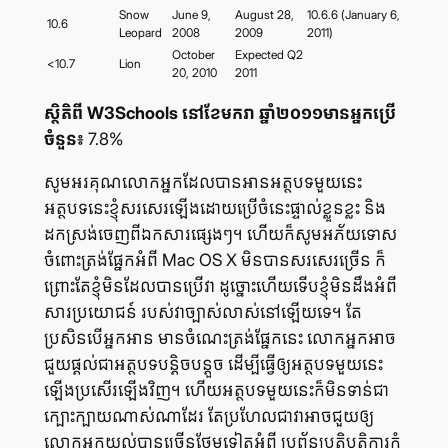
Snow
June 9,
August 28,
10.6.6 (January 6,
10.6
Leopard
2008
2009
2011)
October
Expected Q2
<10.7
Lion
20, 2010
2011
ស្ថិតិ​ពី
W3Schools
នៅ​ខែ​មករា ឆ្នាំ​២០១១មាន​អ្នក​ប្រើ​
ចំនួន៖
7.8%
សូម​អរគុណ​លោក​អ្នក​ដែល​បាន​អាន​អត្ថបទ​មួយ​នេះ
អត្ថបទ​នេះ​ខ្ញុំ​សរសេរ​ឡើង​ដោយ​ប្រើ​ចំនេះ​ផ្ទាល់​ខ្លួន​ខ្លះ និង​
ដក​ស្រង់​ចេញ​ពី​ឯកសារ​ផ្សេងៗ។ ហើយ​ក៏​សូម​អភ័យ​ទោស​
ចំពោះ​ត្រង់​ផ្នែក​អំពី Mac OS X មិន​បាន​សរសេរ​ច្រើន ក៏​
ព្រោះ​តែ​ខ្ញុំ​មិន​ដែល​បាន​ប្រើ​វា ដូច្នោះ​ហើយ​ទើប​ខ្ញុំ​មិន​ដឹង​អំពី​
សារប្រយោជន៍ របស់​វា​ច្បាស់​លាស់​នៅ​ឡើយ​ទេ។ តែ​
ប្រសិន​បើ​អ្នក​អាន មាន​ចំណេះ​ត្រង់​ផ្នែក​នេះ លោក​អ្នក​អាច​
ជួយ​ផ្ដល់​ជា​អត្ថបទ​បន្តិច​បន្តួច ដើម្បី​ធ្វើ​ឲ្យ​អត្ថបទ​មួយ​នេះ​
ឡើង​ប្រសើរ​ឡើង​វិញ។ ហើយ​អត្ថបទ​មួយ​នេះ​ក៏​មិន​ទាន់​ជា​
ក្បោះក្បាយ​ណាស់​ណា​ដែរ តែ​ប្រហែល​ជា​វា​អាច​ជួយ​ឲ្យ​
លោក​អ្នក​យល់​បាន​ច្រើន​ថែម​ទៀត​អំពី ប្រព័ន្ធ​ប្រតិបត្តិការ​កុំ