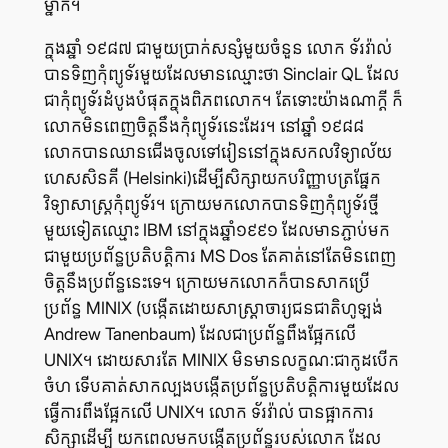
ម្នាក់។
ក្នុង​ឆ្នាំ ១៩៨៧ ជាមួយ​ប្រាក់​សន្សំ​មួយ​ចំនួន លោក ទ័រវ៉ាល់
បាន​ទិញ​កុំព្យូទ័រ​មួយ​ដែល​មាន​ឈ្មោះ​ថា Sinclair QL ដែល​
ជា​កុំព្យូទ័រ​ដំបូង​បំផុត​ក្នុង​ពិភព​លោក។ តែ​ទោះ​យ៉ាង​ណា​ក្ដី ក៏​
លោក​មិន​ពេញ​ចិត្ត​នឹង​កុំព្យូទ័រ​នេះ​ដែរ។ នៅ​ឆ្នាំ ១៩៨៨
លោក​បាន​ឈាន​ជើង​ចូល​ទៅ​រៀន​នៅ​ក្នុង​សកលវិទ្យាល័យ​
ហេសសិនគី (Helsinki)ដើម្បី​សិក្សា​យក​បរិញ្ញាបត្រ​ផ្នែក
វិទ្យាសាស្ត្រ​កុំព្យូទ័រ។ ក្រោយ​មក​លោក​បាន​ទិញ​កុំព្យូទ័រ​ថ្មី​
មួយ​ទៀត​ឈ្មោះ IBM នៅ​ក្នុង​ឆ្នាំ​១៩៩១ ដែល​មាន​ភ្ជាប់​មក​
ជាមួយ​ប្រព័ន្ធ​ប្រតិបត្តិការ MS Dos តែ​គាត់​នៅ​តែ​មិន​ពេញ​
ចិត្ត​នឹង​ប្រព័ន្ធ​នេះ​ទេ។ ក្រោយ​មក​លោក​ក៏​បាន​សាក​ប្រើ​
ប្រព័ន្ធ MINIX (បង្កើត​ដោយ​សាស្ត្រាចារ្យ​ជនជាតិ​ហូឡង់
Andrew Tanenbaum) ដែល​ជា​ប្រព័ន្ធ​ពឹង​ផ្អែក​លើ
UNIX។ ដោយ​សារ​តែ MINIX មិន​មាន​លក្ខណៈ​ជា​កូដ​បើក​
ចំហ ទើប​គាត់​សាកល្បង​បង្កើត​ប្រព័ន្ធ​ប្រតិបត្តិការ​មួយ​ដែល​
ធ្វើ​ការ​ពឹង​ផ្អែក​លើ UNIX។ លោក ទ័រវ៉ាល់ បាន​ផ្អាក​ការ​
សិក្សា​ដើម្បី យក​ពេល​មក​បង្កើត​ប្រព័ន្ធ​របស់​លោក ដែល​