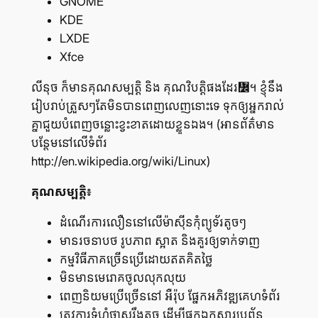
GNOME
KDE
LXDE
Xfce
លីនុច ក៏​មាន​គុណ​សម្បត្តិ និង គុណ​វិបត្តិ​ផង​ដែរ៼។ ខ្ញុំ​នឹង​
រៀប​រាប់​ត្រួសៗ​តែ​មិន​បាន​ពេញ​លេញ​នោះ​ទេ ទុក​ឲ្យ​អ្នក​រាល់​
គ្នា​ជួយ​បំពេញ​ចន្លោះ​ខ្វះ​ខាត​ដោយ​ខ្លួន​ឯង។ (អាន​ព័ត៌មាន​
បន្ថែម​នៅ​លើ​ទំព័រ
http://en.wikipedia.org/wiki/Linux)
គុណ​សម្បត្តិ៖
ដំណើរ​ការ​លឿន​នៅ​លើ​ម៉ាស៊ីន​កុំព្យូទ័រ​តូចៗ
មាន​រចនាបថ រូប​ភាព ស្អាត និង​គួរ​ឲ្យ​ទាក់​ទាញ
កម្មវិធី​ភាគ​ច្រើន​ប្រើ​ដោយ​ឥត​គិត​ថ្លៃ
មិន​មាន​មេរោគ​ចូល​លុក​លុយ
ពេញ​និយម​ប្រើ​ច្រើន​នៅ អឺរ៉ុប ផ្នែក​អភិវឌ្ឍ​គេហទំព័រ
ត្រូវ​ការ​ទំហំ​ថាស​រឹង​តូច ដើម្បី​ផ្ទុក​ឯកសារ​ប្រព័ន្ធ