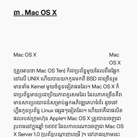
៣ . Mac OS X
Mac OS X
Mac
OS X
(ត្រូវ​អាន​ថា Mac OS Ten) ក៏​ជា​ប្រព័ន្ធ​មួយ​ដែល​ពឹង​ផ្អែក​
នៅ​លើ UNIX ហើយ​បាន​យក​កូដ​មក​ពី BSD ជា​ច្រើន​រួម​
មាន​ទាំង Kernel មួយ​ចំនួន​ទៀត​ផង​ដែរ។ Mac OS X ក៏​
ជា​ប្រព័ន្ធ​មាន​ប្រជាប្រិយ​ភាព​គួរ​សម​ដែរ ដែល​ភាគ​ច្រើន​គឺ​វា​
មាន​សារប្រយោជន៍​សម្រាប់​អ្នក​អភិវឌ្ឍ​គេហទំព័រ ដូច​ទៅ​
ហ្នឹង​កូន​ប្រព័ន្ធ Linux ផ្សេងៗ​ទៀត​ដែរ។ ហើយ​វា​គឺ​ជា​ផលិត​
ផល​របស់​ក្រុម​ហ៊ុន Apple។ Mac OS X ត្រូវ​បាន​ចេញ​ជា​
រូប​រាង​នៅ​ក្នុង​ឆ្នាំ ១៩៩៩ ដែល​កាល​ណោះ​ចេញ​ជា Mac OS
X Server 1.0 (ប្រព័ន្ធ​បណ្ដាញ​បម្រើ )។ នៅ​ខាង​ក្រោម​នេះ​