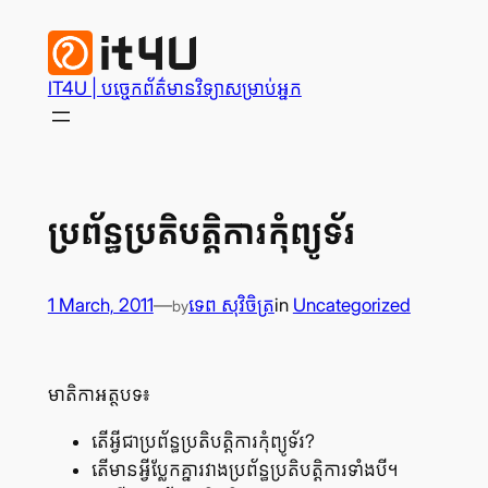
Skip
to
content
IT4U | បច្ចេក​ព័ត៌មានវិទ្យា​សម្រាប់​អ្នក
ប្រព័ន្ធ​ប្រតិបត្តិការ​កុំព្យូទ័រ
1 March, 2011
—
ទេព សុវិចិត្រ
in
Uncategorized
by
មាតិកា​អត្ថបទ៖
តើ​អ្វី​ជា​ប្រព័ន្ធ​ប្រតិបត្តិការ​កុំព្យូទ័រ?
តើ​មាន​អ្វី​ប្លែក​គ្នា​រវាង​ប្រព័ន្ធ​ប្រតិបត្តិការ​ទាំង​បី។