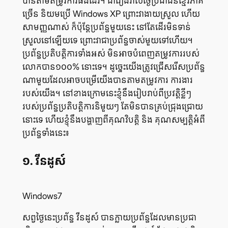
បាន​តាម​តម្រូវ​ការ​ផង​ដែរ។ ជា​រៀង​រាល់​ថ្ងៃ​ប្រជាជន​ខ្មែរ​ភាគ​
ច្រើន និយម​ប្រើ Windows XP ព្រោះ​វា​ងាយ​ស្រួល ហើយ​
សាមញ្ញ​ណាស់ ក៏​ប៉ុន្តែ​ប្រព័ន្ធ​មួយ​នេះ នៅ​តែ​ដើរ​មិន​ទាន់​
ស្រួល​នៅ​ឡើយ​ទេ ព្រោះ​វា​ជា​ប្រព័ន្ធ​ចាស់​មួយ​ទៅ​ហើយ។
ប្រព័ន្ធ​ប្រតិបត្តិការ​ទាំង​អស់ មិន​អាច​បំពេញ​តម្រូវ​ការ​របស់​
លោក​បាន​១០០% នោះ​ទេ។ ដូច្នេះ​យើង​ត្រូវ​ជ្រើស​រើស​ប្រព័ន្ធ​
ណា​មួយ​ដែល​អាច​បម្រើ​យើង​បាន​តាម​តម្រូវ​ការ ការ​ងារ​
របស់​យើង។ នៅ​ខាង​ក្រោម​នេះ​ខ្ញុំ​នឹង​រៀប​រាប់​ពី​ប្រវត្តិ​ខ្លីៗ​
របស់​ប្រព័ន្ធ​ប្រតិបត្តិការ​និមួយៗ តែ​មិន​បាន​គ្រប់​ជ្រុង​ជ្រោយ​
នោះ​ទេ ហើយ​ខ្ញុំ​នឹង​បង្ហាញ​ពី​គុណ​វិបត្តិ និង គុណ​សម្បត្តិ​អំពី​
ប្រព័ន្ធ​ទាំង​នេះ៖
១. វីនដូស៍
Windows7
សព្វ​ថ្ងៃ​នេះ​ប្រព័ន្ធ វីនដូស៍ បាន​ក្លាយ​ប្រព័ន្ធ​ដែល​មាន​ប្រជា​