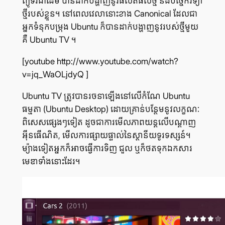
ព្យូទ័រ​ជា​ដើម បាន​ដាក់​បង្ហាញ​នូវ​ផលិត​ផល​ថ្មី និង​បច្ចេកវិទ្យា​
ថ្មី​របស់​ខ្លួន។ នៅ​ពេល​វេលា​នោះ​ខាង Canonical ដែល​ជា​
អ្នក​ទំនុក​បម្រុង Ubuntu ក៏​បាន​ដាក់​បង្ហាញ​នូវ​របស់​ថ្មី​មួយ​
គឺ Ubuntu TV ។
[youtube http://www.youtube.com/watch?
v=jq_WaOLjdyQ ]
Ubuntu TV ត្រូវ​បាន​រចនា​ឡើង​នៅ​លើ​កំណែ Ubuntu
ធម្មតា (Ubuntu Desktop) ដោយ​គ្រាន់​បន្ថែម​នូវ​លក្ខណៈ​
ពិសេស​ផ្សេងៗ​ទៀត ដូច​ជា​ការ​មើល​ភាពយន្ត​លើ​បណ្ដាញ​
អ៊ីនធើណិត, មើល​ការ​ផ្សាយ​ផ្ទាល់​នៃ​ស្ថានីយ​ទូរទស្សន៍។
ម្យ៉ាង​ទៀត​អ្នក​ក៏​អាច​ធ្វើ​ការ​ទិញ ជួល ឬ​ក៏​ថត​ទុក​ឯកសារ​
មេឌា​ទាំង​នោះ​ដែរ។