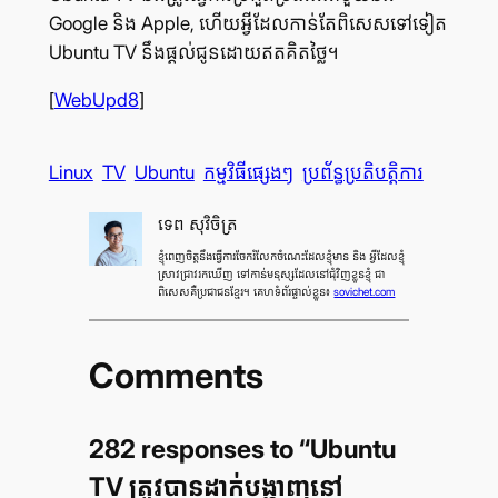
Google និង Apple, ហើយ​អ្វី​ដែល​កាន់​តែ​ពិសេស​ទៅ​ទៀត
Ubuntu TV នឹង​ផ្ដល់​ជូន​ដោយ​ឥត​គិត​ថ្លៃ។
[
WebUpd8
]
Linux
TV
Ubuntu
កម្មវិធី​ផ្សេងៗ
ប្រព័ន្ធ​ប្រតិបត្តិការ
ទេព សុវិចិត្រ
ខ្ញុំ​ពេញ​ចិត្ត​នឹង​ធ្វើ​ការ​ចែក​រំលែក​ចំណេះ​ដែល​ខ្ញុំ​មាន និង អ្វី​ដែល​ខ្ញុំ​
ស្រាវ​ជ្រាវ​រក​ឃើញ ទៅ​កាន់​មនុស្ស​ដែល​នៅ​ជុំ​វិញ​ខ្លួន​ខ្ញុំ ជា​
ពិសេស​គឺ​ប្រជាជន​ខ្មែរ។ គេហទំព័រផ្ទាល់ខ្លួន៖
sovichet.com
Comments
282 responses to “Ubuntu
TV ត្រូវ​បាន​ដាក់​បង្ហាញ​នៅ