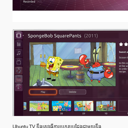
Ubuntu TV នឹង​ត្រូវ​ធ្វើ​ការ​ប្រកួត​ប្រជែង​ជាមួយ​នឹង