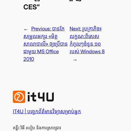
CES”
←
Previous:
បាន​កែ​
Next:
រូប​ក្រាភិច៖
សម្រួល​អក្សរ «មិត្ត​
លក្ខណៈ​ពិសេស​
សាលាបាលី» ឲ្យ​ប្រើ​បាន​
កំពូលៗ​ចំនួន ១០
ជាមួយ MS Office
របស់ Windows 8
2010
→
IT4U | បច្ចេក​ព័ត៌មានវិទ្យា​សម្រាប់​អ្នក
គន្លឹះ វិធី របៀប និង​ការ​ស្រាវ​ជ្រាវ