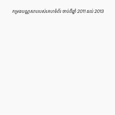
កម្រងបណ្ណសាររបស់គេហទំព័រ ចាប់ពីឆ្នាំ 2011 ដល់ 2013