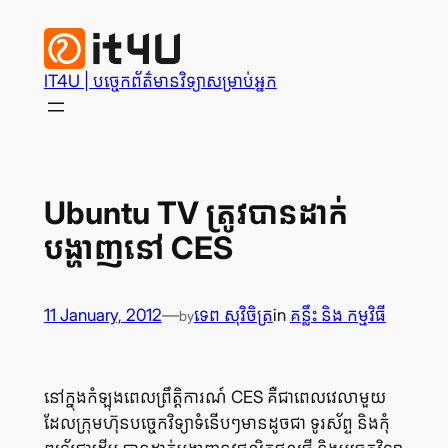
Skip
to
content
IT4U | បច្ចេក​ព័ត៌មានវិទ្យា​សម្រាប់​អ្នក
Ubuntu TV ត្រូវ​បាន​ដាក់​
បង្ហាញ​នៅ CES
11 January, 2012
—
ទេព សុវិចិត្រ
in
គន្លឹះ និង កម្មវិធី
by
នៅ​ក្នុង​កំឡុង​ពេល​ព្រឹត្តិការណ៍ CES គឺ​ជា​ពេល​វេលា​មួយ
ដែល​ក្រុម​ហ៊ុន​បច្ចេកវិទ្យា​ទំនើបៗ​មាន​ដូច​ជា ទូរស័ព្ទ និង​កុំ