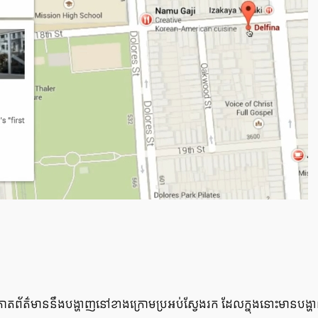
​ព័ត៌មាន​នឹង​បង្ហាញ​នៅ​ខាង​ក្រោម​ប្រអប់​ស្វែង​រក ដែល​ក្នុង​នោះ​មាន​បង្ហាញ