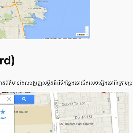
rd)
ព័ត៌មាន​ដែល​បង្ហាញ​លម្អិត​អំពី​ទី​កន្លែង​នោះ​នឹង​លេច​ឡើង​នៅ​ពីក្រោម​ប្រ