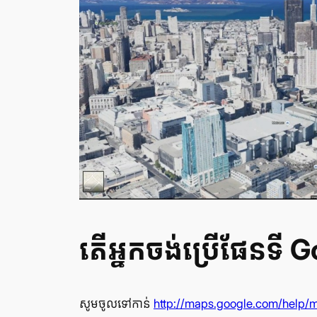
តើ​អ្នក​ចង់​ប្រើផែន​ទី 
សូម​ចូល​ទៅ​កាន់
http://maps.google.com/help/