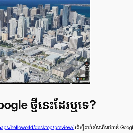
Google ថ្មី​នេះ​ដែរ​ឬទេ?
maps/helloworld/desktop/preview/
ដើម្បី​ដាក់​សំណើ​ទៅ​កាន់ Goog