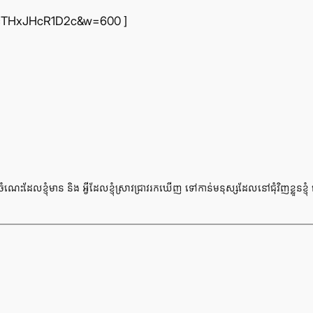
?v=THxJHcR1D2c&w=600 ]
លែក​ចំណេះ​ដែល​ខ្ញុំ​មាន និង អ្វី​ដែល​ខ្ញុំ​ស្រាវ​ជ្រាវ​រក​ឃើញ ទៅ​កាន់​មនុស្ស​ដែល​នៅ​ជុំ​វិញ​ខ្លួន​