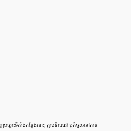
​ឈ្មោះ​ទីតាំង​កន្លែង​នោះ, ភ្ជាប់​ទិសដៅ ឬ​ក៏​ចូល​ទៅ​កាន់