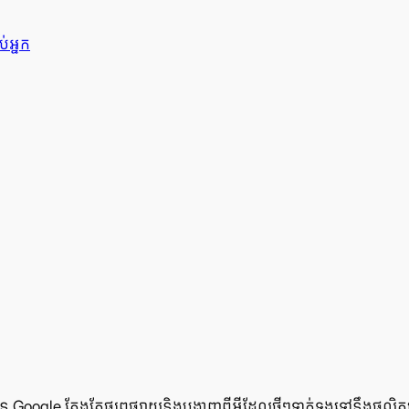
់​អ្នក
៊ុន Google តែង​តែ​ផ្សព្វផ្សាយ​និង​បង្ហាញ​ពី​អ្វី​ដែលថ្មីៗ​ទាក់​ទង​ទៅ​នឹង​ផលិតផ