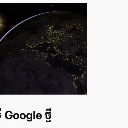
ី Google ថ្មី