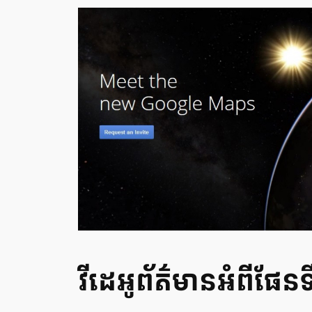
វីដេអូ​ព័ត៌មាន​អំពីផែន​ទ