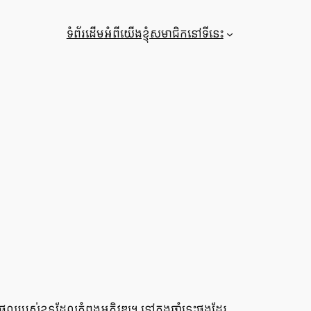
ទំព័រ​ដើម
អំពី​យើង​ខ្ញុំ
សមាជិក​នៅ​ទីនេះ
ល​របស់​ខ្លួន​ដែល​កំពុង​អភិវឌ្ឍ។ នៅ​ក្នុង​ឆ្នាំ​នេះ​ផង​ដែរ