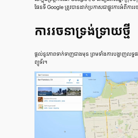
ផែនទី Google ត្រូវ​បាន​ដាក់​ប្រកាស​ជា​ផ្លូវ​ការ​អំពី​ការ
ការ​រចនា​ទ្រង់​ទ្រាយ​ថ្មី
ផ្ដល់​នូវ​ភាព​ទាក់​ទាញ​ជាង​មុន ព្រម​ទាំង​ការ​បង្ហាញ​លទ្
ព្យូទ័រ។