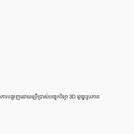
​បង្ហាញ​ដោយ​ប្រើ​ប្រាស់​បច្ចេកវិទ្យា 3D ដូច្នេះ​រូបភាព​