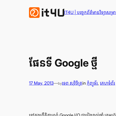
Skip
to
IT4U | បច្ចេក​ព័ត៌មានវិទ្យា​សម្រាប
content
ផែន​ទី Google ថ្មី
17 May, 2013
—
ទេព សុវិចិត្រ
in
កុំព្យូទ័រ
, 
គេហទំព័រ
by
នៅ​ក្នុង​ព្រឹត្តិការណ៍ Google I/O ជា​រៀង​រាល់​ឆ្នាំ ក្រុមហ