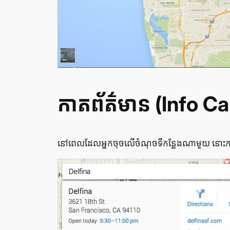
កាត​ព័ត៌មាន (Info Ca
នៅ​ពេល​ដែល​អ្នក​ចុច​លើ​ចំណុច​ទីកន្លែង​ណា​មួយ នោះ​កាត​