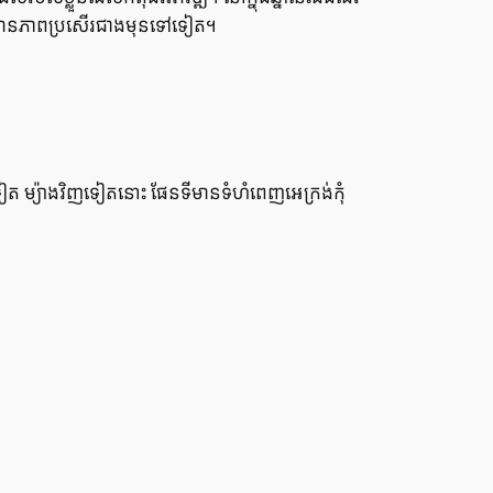
​និង​មាន​ភាព​ប្រសើរ​ជាង​មុន​ទៅទៀត។
ទៀត ម្យ៉ាង​វិញ​ទៀត​នោះ ផែនទី​មាន​ទំហំ​ពេញ​អេក្រង់​កុំ