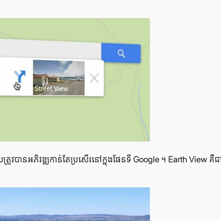
វ​បាន​អភិវឌ្ឍ​កាន់​តែ​ប្រសើរ​នៅ​ក្នុង​ផែន​ទី Google ។ Earth View គឺ​ជា​ការ