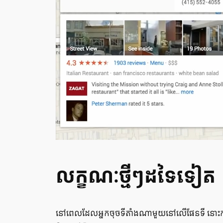
លក្ខណៈ​ថ្មីៗ​ដទៃ​ទៀត
នៅ​ពេល​ដែល​អ្នក​ចុច​ទីតាំង​ណា​មួយ​នៅ​លើ​ផែន​ទី នោះ​កាត