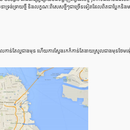
​រចនា​ទ្រង់​ទ្រាយ​ថ្មី និង​លក្ខណៈ​ពិសេស​ថ្មីៗ​ជា​ច្រើន​ទៀត​ដែល​ពិត​ជា​ប្លែក
ធផល​កាន់​តែ​ល្អ​ជាង​មុន ហើយ​ការ​ស្វែង​រក​ក៏​កាន់​តែ​ងាយ​ស្រួល​ជាង​មុន​ថែម​