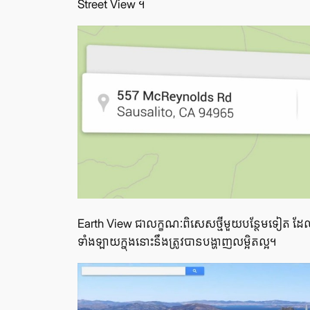
Street View ។
Earth View ជា​លក្ខណៈ​ពិសេស​ថ្មី​មួយ​បន្ថែម​ទៀត ដែល​ត្រូ
ទាំង​ឡាយ​ក្នុង​នោះ​នឹង​ត្រូវ​បាន​បង្ហាញ​លម្អិត​ល្អ។