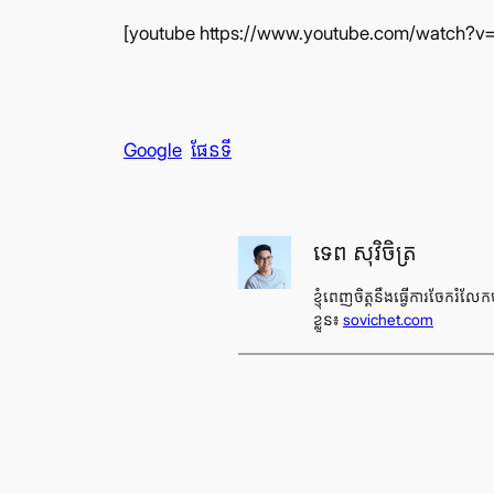
[youtube https://www.youtube.com/watch
Google
ផែនទី
ទេព សុវិចិត្រ
ខ្ញុំ​ពេញ​ចិត្ត​នឹង​ធ្វើ​ការ​ចែក​រំ
ខ្លួន៖
sovichet.com