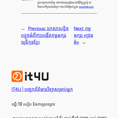
ស្រាវ​ជ្រាវ​រក​ឃើញ ទៅ​កាន់​មនុស្ស​ដែល​នៅ​ជុំ​វិញ​ខ្លួន​ខ្ញុំ ជា​
ពិសេស​គឺ​ប្រជាជន​ខ្មែរ។ គេហទំព័រផ្ទាល់ខ្លួន៖
sovichet.com
←
Previous:
ឯកសារ​បន្តិច​
Next:
ពុម្ព​
បន្តួច​អំពី​ការ​បង្កើត​ពុម្ព​អក្សរ​
អក្សរ «ជ្រុង​
យូនីកូដ​ខ្មែរ
ធំ»
→
IT4U | បច្ចេក​ព័ត៌មានវិទ្យា​សម្រាប់​អ្នក
គន្លឹះ វិធី របៀប និង​ការ​ស្រាវ​ជ្រាវ