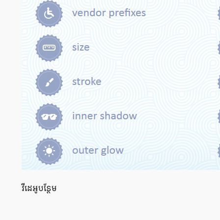
វីដេអូ​បន្ថែម