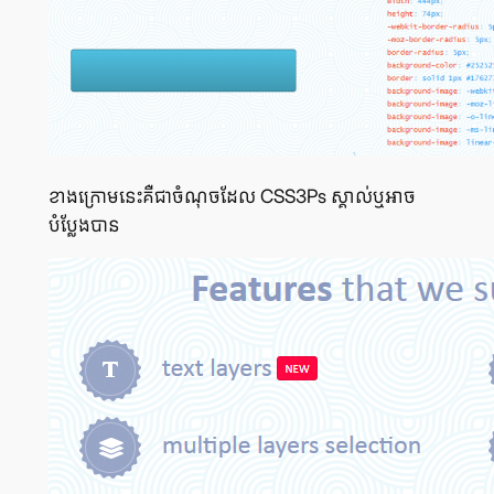
ខាង​ក្រោម​នេះ​គឺ​ជា​ចំណុច​ដែល CSS3Ps ស្គាល់​ឬ​អាច​
បំប្លែង​បាន