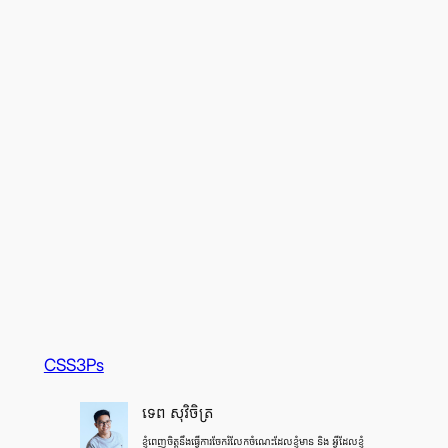
CSS3Ps
ទេព សុវិចិត្រ
ខ្ញុំ​ពេញ​ចិត្ត​នឹង​ធ្វើ​ការ​ចែក​រំលែក​ចំណេះ​ដែល​ខ្ញុំ​មាន និង អ្វី​ដែល​ខ្ញុំ​