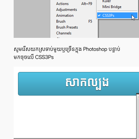
សូម​រើស​យក​ស្រទាប់មួយ​ឬ​ច្រើន​ក្នុង Photoshop បន្ទាប់​
មក​ចុច​លើ CSS3Ps