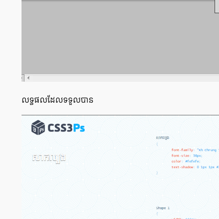
លទ្ធផល​ដែល​ទទួល​បាន