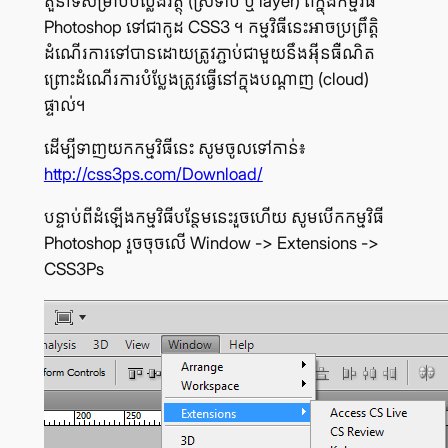
តួនាទី​សម្រាប់​បំប្លែង​វត្ថុ (ស្រទាប់ ឬ layer) ពី​ក្នុង​កម្មវិធី
Photoshop ទៅ​ជា​កូដ CSS3 ។ កម្មវិធី​នេះ​អាច​ប្រព្រឹត្តិ​
ដំណើរ​ការ​ទៅ​បាន​ដោយ​ត្រូវ​ភ្ជាប់​ជាមួយ​នឹង​អ៊ីនធឺណិត
ព្រោះ​ដំណើរ​ការ​បំប្លែង​ត្រូវ​ធ្វើ​នៅ​ក្នុង​បណ្ដាញ (cloud)
ផ្ទាល់។
ដើម្បី​ទាញ​យក​កម្មវិធី​នេះ សូម​ចូល​ទៅ​កាន់៖
http://css3ps.com/Download/
បន្ទាប់​ពី​ដំឡើង​កម្មវិធី​បន្ថែម​នេះ​រួច​ហើយ សូម​បើក​កម្មវិធី
Photoshop រួច​ចុច​លើ Window -> Extensions ->
CSS3Ps