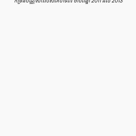
កម្រងបណ្ណសាររបស់គេហទំព័រ ចាប់ពីឆ្នាំ 2011 ដល់ 2013