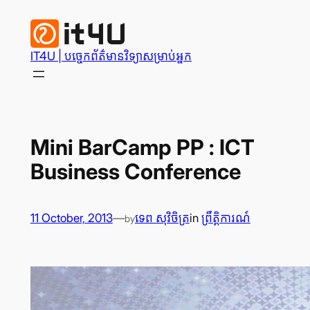
Skip
to
content
IT4U | បច្ចេក​ព័ត៌មានវិទ្យា​សម្រាប់​អ្នក
Mini BarCamp PP : ICT
Business Conference
11 October, 2013
—
ទេព សុវិចិត្រ
in
ព្រឹត្តិការណ៍
by