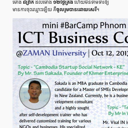
ម៉ោង
៨ព្រឹក
ដល់​ម៉ោង
១២ថ្ងៃ​ត្រង់
ហើយ​មិន​ទាម​ទារ​ឲ្យ​
មាន​ការ​ចុះឈ្មោះ​ឡើយ គឺ​
ចូលរួម​បាន​ដោយ​សេរី
។