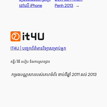
នៅ​លើ iPhone
Penh 2013
→
IT4U | បច្ចេក​ព័ត៌មានវិទ្យា​សម្រាប់​អ្នក
គន្លឹះ វិធី របៀប និង​ការ​ស្រាវ​ជ្រាវ
កម្រងបណ្ណសាររបស់គេហទំព័រ ចាប់ពីឆ្នាំ 2011 ដល់ 2013