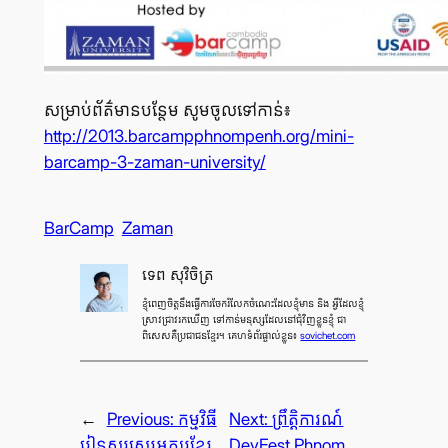
សម្រាប់​ព័ត៌មាន​បន្ថែម សូម​ចូល​ទៅ​កាន់៖
http://2013.barcampphnompenh.org/mini-
barcamp-3-zaman-university/
BarCamp
Zaman
ទេព សុវិចិត្រ
ខ្ញុំ​ពេញ​ចិត្ត​នឹង​ធ្វើ​ការ​ចែក​រំលែក​ចំណេះ​ដែល​ខ្ញុំ​មាន និង អ្វី​ដែល​ខ្ញុំ​
ស្រាវ​ជ្រាវ​រក​ឃើញ ទៅ​កាន់​មនុស្ស​ដែល​នៅ​ជុំ​វិញ​ខ្លួន​ខ្ញុំ ជា​
ពិសេស​គឺ​ប្រជាជន​ខ្មែរ។ គេហទំព័រផ្ទាល់ខ្លួន៖
sovichet.com
←
Previous:
កម្មវិធី​
Next:
ព្រឹត្តិការណ៍
រៀន​សរសេរ​អក្សរ​ខ្មែរ
DevFest Phnom