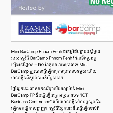
Mini BarCamp Phnom Penh ជា​កម្មវិធី​បន្ទាប់​បន្សំ​មួយ​
របស់​កម្មវិធី BarCamp Phnom Penh ដែល​នឹង​ប្រារព្ធ​
ឡើង​នៅ​ថ្ងៃ១៩ – ២០ ខែ​តុលា ខាង​មុខ​នេះ។ Mini
BarCamp ត្រូវ​បាន​ធ្វើ​ឡើង​ក្រោម​ប្រធាន​បទ​មួយ ហើយ​
មាន​វាគ្មិន​ពី​ស្ថាប័ន​ពាក់ព័ន្ធ​នានា។
ថ្ងៃ​ស្អែក​នេះ នៅ​សាកលវិទ្យាល័យហ្សាម៉ាន់ Mini
BarCamp PP នឹង​ធ្វើ​ឡើង​ក្រោម​ប្រធាន​បទ “ICT
Business Conference” ហើយ​មាន​វាគ្មិន​ចំនួន​បួន​រូប​នឹង​
ឡើង​មក​ធ្វើ​ការ​បង្ហាញ។ កម្មវិធី​ស្អែក​នេះ នឹង​ធ្វើ​ឡើង​ចាប់​ពី​