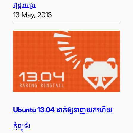
ពុម្ព​អក្សរ
13 May, 2013
Ubuntu 13.04 ដាក់​ឲ្យ​ទាញ​យក​ហើយ
កុំព្យូទ័រ