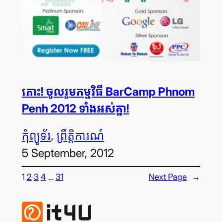
តោះ! ចូលរួម​កម្មវិធី BarCamp Phnom
Penh 2012 ទាំង​អស់​គ្នា!
កុំព្យូទ័រ
, 
ព្រឹត្តិការណ៍
5 September, 2012
1
2
3
4
…
31
Next Page
→