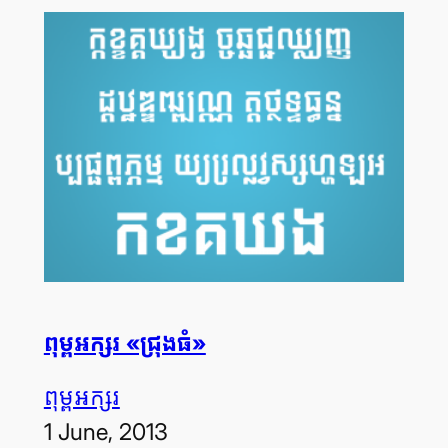
ពុម្ព​អក្សរ «ជ្រុង​ធំ»
ពុម្ព​អក្សរ
1 June, 2013