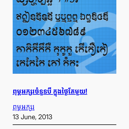
ពុម្ព​អក្សរចំនួនបី ក្នុង​ថ្ងៃ​តែមួយ!
ពុម្ព​អក្សរ
13 June, 2013