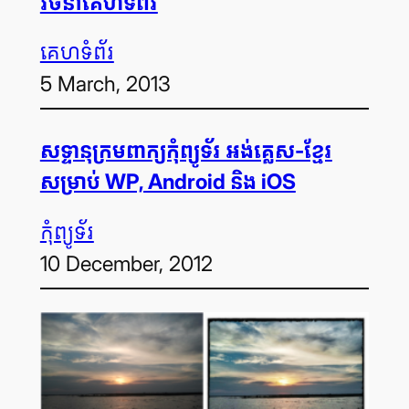
រចនា​គេហទំព័រ
គេហទំព័រ
5 March, 2013
សទ្ទានុក្រម​ពាក្យ​កុំព្យូទ័រ អង់គ្លេស-ខ្មែរ
សម្រាប់ WP, Android និង iOS
កុំព្យូទ័រ
10 December, 2012