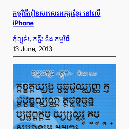
កម្មវិធី​រៀន​សរសេរ​អក្សរ​ខ្មែរ នៅ​លើ
iPhone
កុំព្យូទ័រ
, 
គន្លឹះ និង កម្មវិធី
13 June, 2013