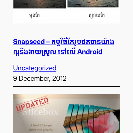
Snapseed – កម្មវិធី​កែ​រូបថត​បាន​យ៉ាង​
ល្អ​និង​ងាយ​ស្រួល នៅ​លើ Android
Uncategorized
9 December, 2012