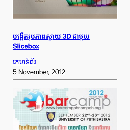
បង្កើត​រូបភាព​ស្លាយ 3D ជាមួយ
Slicebox
គេហទំព័រ
5 November, 2012