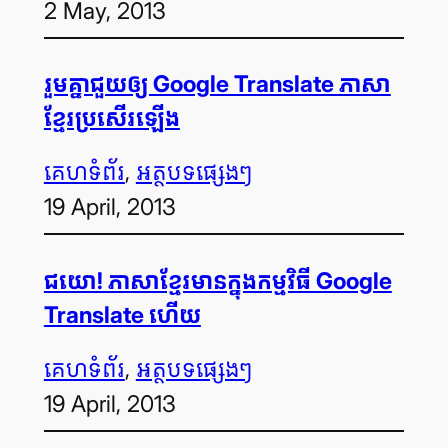
2 May, 2013
រួម​គ្នា​ជួយ​ឲ្យ Google Translate ភាសា​
ខ្មែរ​ប្រសើរ​ឡើង
គេហទំព័រ
, 
អត្ថបទ​ផ្សេងៗ
19 April, 2013
ជយោ! ភាសា​ខ្មែរ​មាន​ក្នុង​កម្មវិធី Google
Translate ហើយ
គេហទំព័រ
, 
អត្ថបទ​ផ្សេងៗ
19 April, 2013