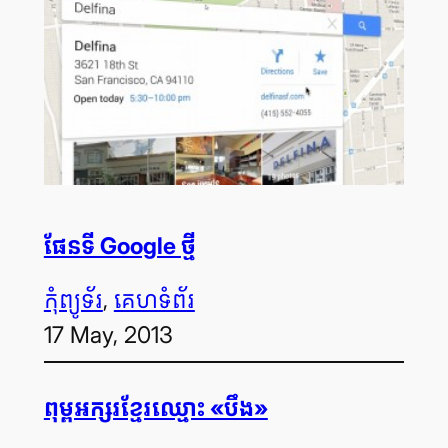
ផែន​ទី Google ថ្មី
កុំព្យូទ័រ
, 
គេហទំព័រ
17 May, 2013
ពុម្ព​អក្សរ​ខ្មែរ​ឈ្មោះ «បឹង»