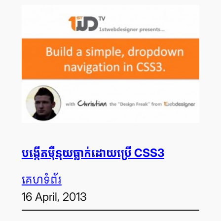
បង្កើត​ម៉ឺនុយ​ធ្លាក់​ដោយ​ប្រើ CSS3
គេហទំព័រ
16 April, 2013