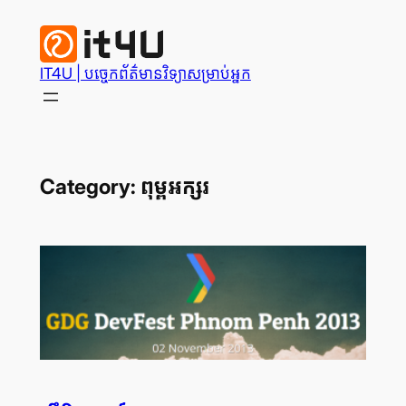
Skip
to
content
IT4U | បច្ចេក​ព័ត៌មានវិទ្យា​សម្រាប់​អ្នក
Category:
ពុម្ព​អក្សរ