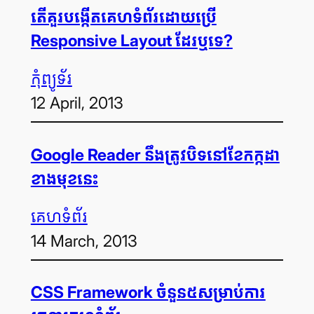
តើ​គួរ​បង្កើត​គេហទំព័រ​ដោយ​ប្រើ
Responsive Layout ដែរឬទេ?
កុំព្យូទ័រ
12 April, 2013
Google Reader នឹង​ត្រូវ​បិទ​នៅ​ខែ​កក្កដា​
ខាង​មុខ​នេះ
គេហទំព័រ
14 March, 2013
CSS Framework ចំនួន៥​សម្រាប់​ការ​