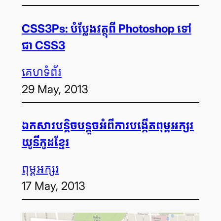
CSS3Ps: បំប្លែង​វត្ថុ​ពី Photoshop ទៅ​
ជា CSS3
គេហទំព័រ
29 May, 2013
ឯកសារ​បន្តិច​បន្តួច​អំពី​ការ​បង្កើត​ពុម្ព​អក្សរ​
យូនីកូដ​ខ្មែរ
ពុម្ព​អក្សរ
17 May, 2013