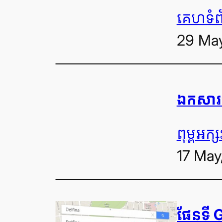
គេហទំព
29 May
ឯកសារ​បន្
ពុម្ព​អក្ស
17 May
ផែន​ទី G