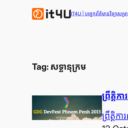
Skip
to
IT4U | បច្ចេក​ព័ត៌មានវិទ្យា​សម្រាប
content
Tag:
សទ្ទានុក្រម
ព្រឹត្
ព្រឹត្តិក