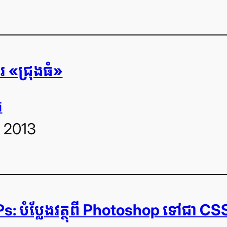
សរ «ជ្រុង​ធំ»
រ
, 2013
 បំប្លែង​វត្ថុ​ពី Photoshop ទៅ​ជា C