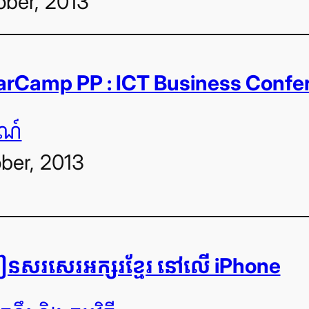
ober, 2013
arCamp PP : ICT Business Confe
ារណ៍
ober, 2013
ី​រៀន​សរសេរ​អក្សរ​ខ្មែរ នៅ​លើ iPhone