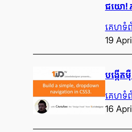
ជយោ! ភា
គេហទំព
19 Apri
បង្កើត​ម
គេហទំព
16 Apri