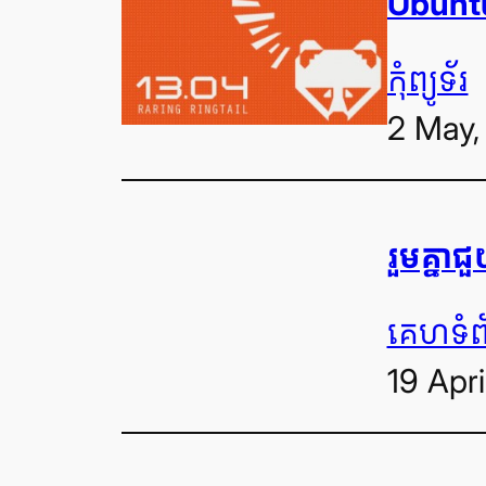
Ubuntu
កុំព្យូទ័រ
2 May,
រួម​គ្នា
គេហទំព
19 Apri