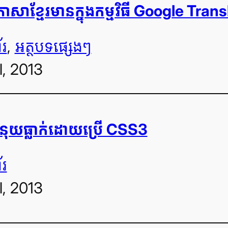
សា​ខ្មែរ​មាន​ក្នុង​កម្មវិធី Google Tr
័រ
, 
អត្ថបទ​ផ្សេងៗ
l, 2013
៉ឺនុយ​ធ្លាក់​ដោយ​ប្រើ CSS3
័រ
l, 2013