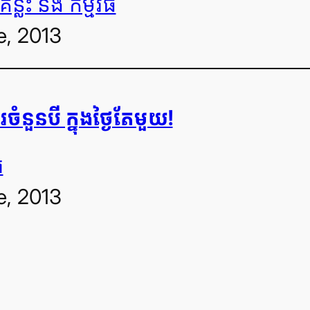
គន្លឹះ និង កម្មវិធី
e, 2013
សរចំនួនបី ក្នុង​ថ្ងៃ​តែមួយ!
រ
e, 2013