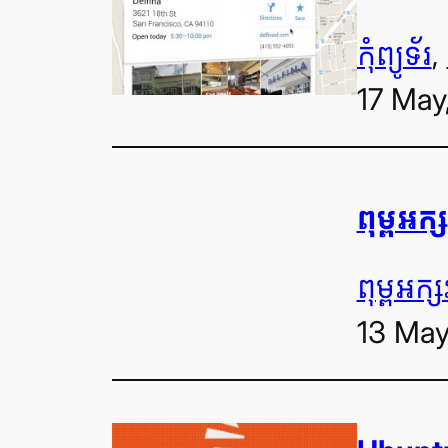
កុំព្យូទ័រ
, 
17 May
ពុម្ព​អក្
ពុម្ព​អក្ស
13 May