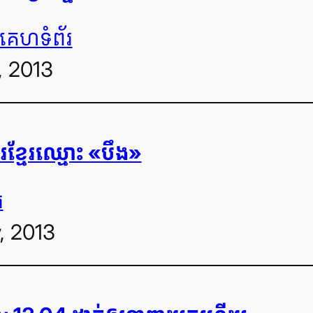
គេហទំព័រ
, 2013
សរ​ខ្មែរ​ឈ្មោះ «បឹង»
រ
, 2013