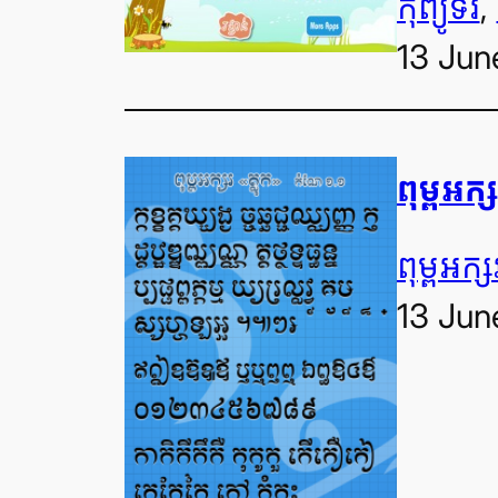
កុំព្យូទ័រ
, 
13 Jun
ពុម្ព​អក្
ពុម្ព​អក្ស
13 Jun