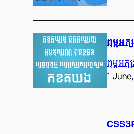
ពុម្ព​អក្
ពុម្ព​អក្ស
1 June
CSS3Ps: