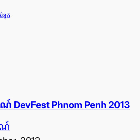
់​អ្នក
តិការណ៍ DevFest Phnom Penh 2013
ារណ៍