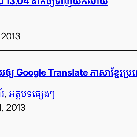
 13.04 ដាក់​ឲ្យ​ទាញ​យក​ហើយ
 2013
​ជួយ​ឲ្យ Google Translate ភាសា​ខ្មែរ​ប្
័រ
, 
អត្ថបទ​ផ្សេងៗ
l, 2013