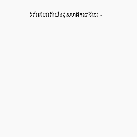
ទំព័រ​ដើម
អំពី​យើង​ខ្ញុំ
សមាជិក​នៅ​ទីនេះ