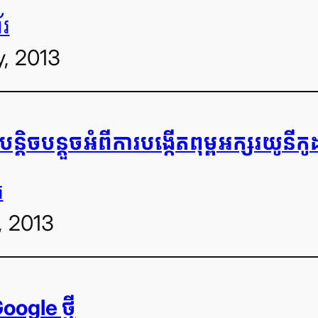
័រ
, 2013
តិច​បន្តួច​អំពី​ការ​បង្កើត​ពុម្ព​អក្សរ​យូនីកូដ
រ
, 2013
oogle ថ្មី