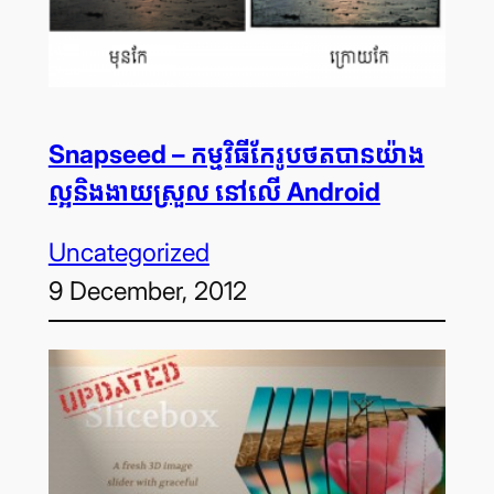
Snapseed – កម្មវិធី​កែ​រូបថត​បាន​យ៉ាង​
ល្អ​និង​ងាយ​ស្រួល នៅ​លើ Android
Uncategorized
9 December, 2012