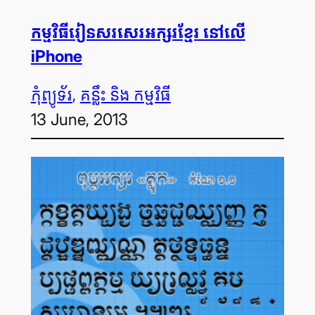
កម្មវិធី​រៀន​សរសេរ​អក្សរ​ខ្មែរ នៅ​លើ
iPhone
កុំព្យូទ័រ
, 
គន្លឹះ និង កម្មវិធី
13 June, 2013