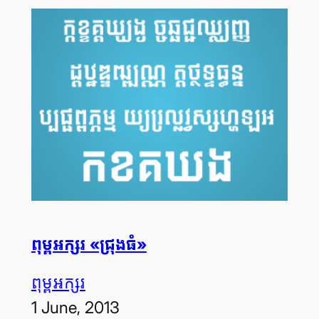
ពុម្ព​អក្សរ «ជ្រុង​ធំ»
ពុម្ព​អក្សរ
1 June, 2013