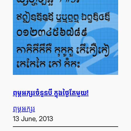
ពុម្ព​អក្សរចំនួនបី ក្នុង​ថ្ងៃ​តែមួយ!
ពុម្ព​អក្សរ
13 June, 2013