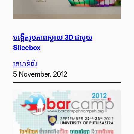
បង្កើត​រូបភាព​ស្លាយ 3D ជាមួយ
Slicebox
គេហទំព័រ
5 November, 2012