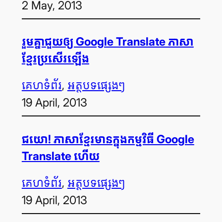
2 May, 2013
រួម​គ្នា​ជួយ​ឲ្យ Google Translate ភាសា​
ខ្មែរ​ប្រសើរ​ឡើង
គេហទំព័រ
, 
អត្ថបទ​ផ្សេងៗ
19 April, 2013
ជយោ! ភាសា​ខ្មែរ​មាន​ក្នុង​កម្មវិធី Google
Translate ហើយ
គេហទំព័រ
, 
អត្ថបទ​ផ្សេងៗ
19 April, 2013