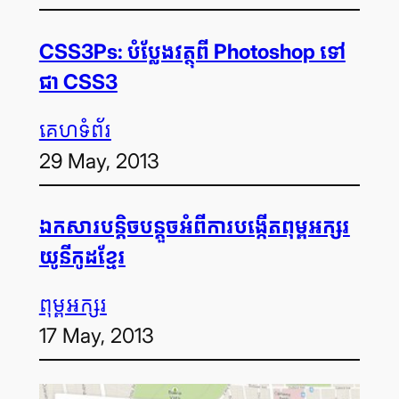
CSS3Ps: បំប្លែង​វត្ថុ​ពី Photoshop ទៅ​
ជា CSS3
គេហទំព័រ
29 May, 2013
ឯកសារ​បន្តិច​បន្តួច​អំពី​ការ​បង្កើត​ពុម្ព​អក្សរ​
យូនីកូដ​ខ្មែរ
ពុម្ព​អក្សរ
17 May, 2013