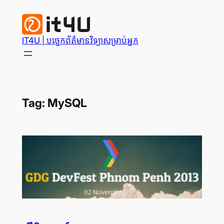
Skip
to
content
IT4U | បច្ចេក​ព័ត៌មានវិទ្យា​សម្រាប់​អ្នក
Tag:
MySQL