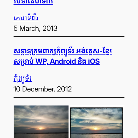
រចនា​គេហទំព័រ
គេហទំព័រ
5 March, 2013
សទ្ទានុក្រម​ពាក្យ​កុំព្យូទ័រ អង់គ្លេស-ខ្មែរ
សម្រាប់ WP, Android និង iOS
កុំព្យូទ័រ
10 December, 2012