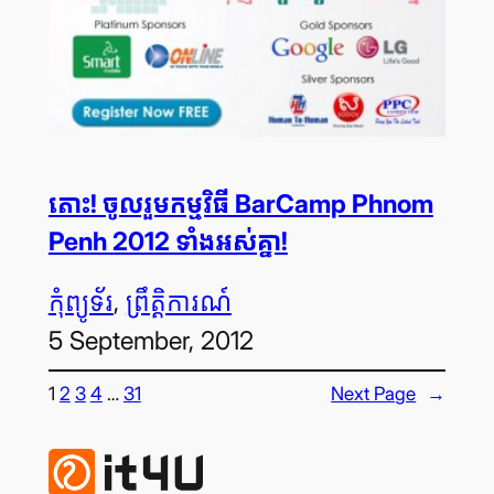
តោះ! ចូលរួម​កម្មវិធី BarCamp Phnom
Penh 2012 ទាំង​អស់​គ្នា!
កុំព្យូទ័រ
, 
ព្រឹត្តិការណ៍
5 September, 2012
1
2
3
4
…
31
Next Page
→