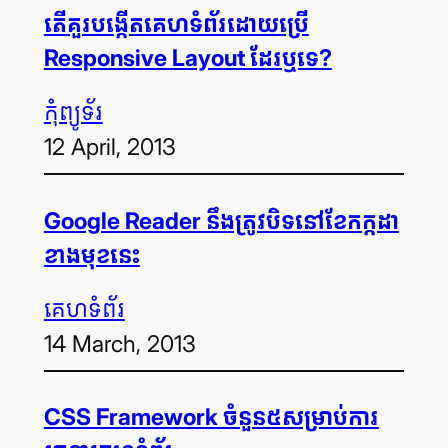
តើ​គួរ​បង្កើត​គេហទំព័រ​ដោយ​ប្រើ
Responsive Layout ដែរឬទេ?
កុំព្យូទ័រ
12 April, 2013
Google Reader នឹង​ត្រូវ​បិទ​នៅ​ខែ​កក្កដា​
ខាង​មុខ​នេះ
គេហទំព័រ
14 March, 2013
CSS Framework ចំនួន៥​សម្រាប់​ការ​