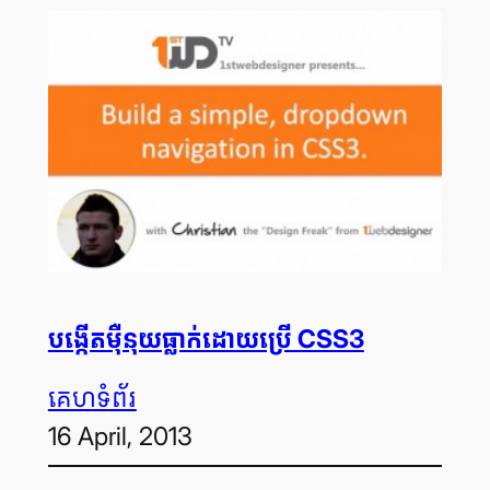
បង្កើត​ម៉ឺនុយ​ធ្លាក់​ដោយ​ប្រើ CSS3
គេហទំព័រ
16 April, 2013