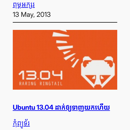
ពុម្ព​អក្សរ
13 May, 2013
Ubuntu 13.04 ដាក់​ឲ្យ​ទាញ​យក​ហើយ
កុំព្យូទ័រ