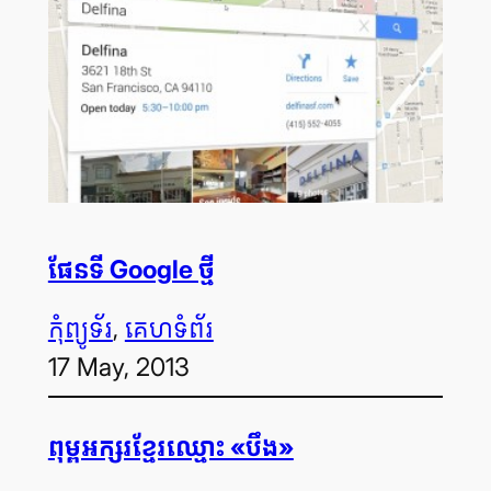
ផែន​ទី Google ថ្មី
កុំព្យូទ័រ
, 
គេហទំព័រ
17 May, 2013
ពុម្ព​អក្សរ​ខ្មែរ​ឈ្មោះ «បឹង»